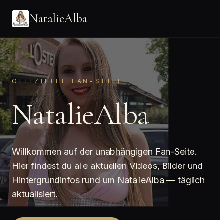
NatalieAlba
OFFIZIELLE FAN-SEITE
NatalieAlba
Willkommen auf der unabhängigen Fan-Seite.
Hier findest du alle aktuellen Videos, Bilder und
Hintergrundinfos rund um NatalieAlba — täglich
aktualisiert.