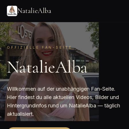
NatalieAlba
OFFIZIELLE FAN-SEITE
NatalieAlba
Willkommen auf der unabhängigen Fan-Seite.
Hier findest du alle aktuellen Videos, Bilder und
Hintergrundinfos rund um NatalieAlba — täglich
aktualisiert.