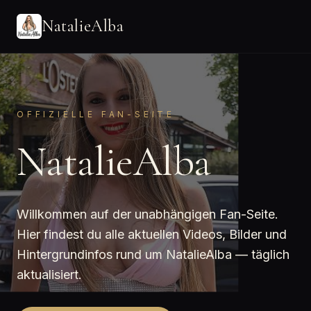
NatalieAlba
OFFIZIELLE FAN-SEITE
NatalieAlba
Willkommen auf der unabhängigen Fan-Seite.
Hier findest du alle aktuellen Videos, Bilder und
Hintergrundinfos rund um NatalieAlba — täglich
aktualisiert.