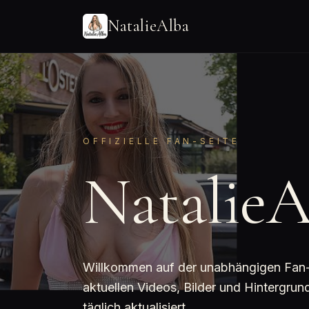
NatalieAlba
OFFIZIELLE FAN-SEITE
NatalieA
Willkommen auf der unabhängigen Fan-Se
aktuellen Videos, Bilder und Hintergru
täglich aktualisiert.