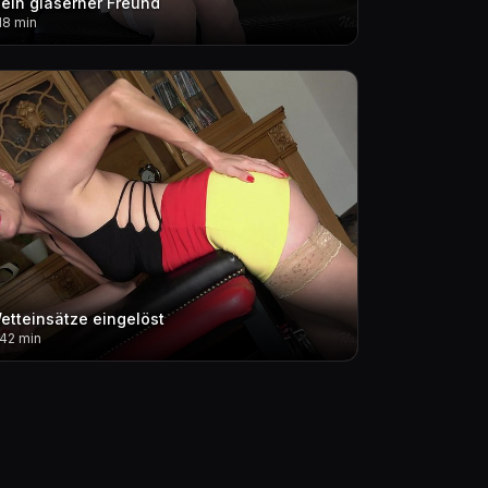
ein gläserner Freund
18 min
etteinsätze eingelöst
.42 min