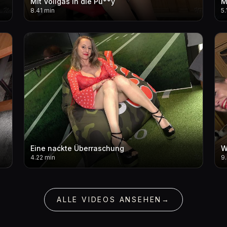
Mit Vollgas in die Pu**y
M
8.41 min
5.
Eine nackte Überraschung
W
4.22 min
9
ALLE VIDEOS ANSEHEN
→