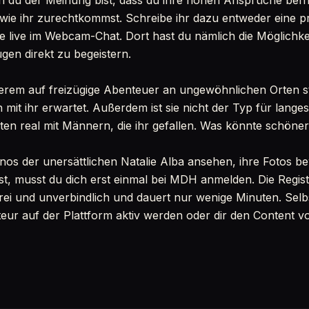
n du der Meinung bist, dass du ihre hohen Ansprüche befr
y wie ihr zurechtkommst. Schreibe ihr dazu entweder eine pr
ie live im Webcam-Chat. Dort hast du nämlich die Möglichke
gen direkt zu begeistern.
erem auf freizügige Abenteuer an ungewöhnlichen Orten ste
 mit ihr erwartet. Außerdem ist sie nicht der Typ für lang
bsten real mit Männern, die ihr gefallen. Was könnte schöner
ornos der unersättlichen Natalie Alba ansehen, ihre Fotos b
t, musst du dich erst einmal bei MDH anmelden. Die Regist
nfrei und unverbindlich und dauert nur wenige Minuten. Sel
eur auf der Plattform aktiv werden oder dir den Content 