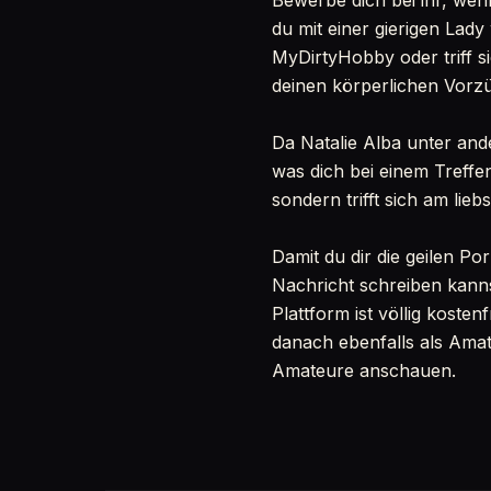
Bewerbe dich bei ihr, wen
du mit einer gierigen Lad
MyDirtyHobby oder triff s
deinen körperlichen Vorzü
Da Natalie Alba unter and
was dich bei einem Treffen
sondern trifft sich am lie
Damit du dir die geilen P
Nachricht schreiben kanns
Plattform ist völlig koste
danach ebenfalls als Amat
Amateure anschauen.