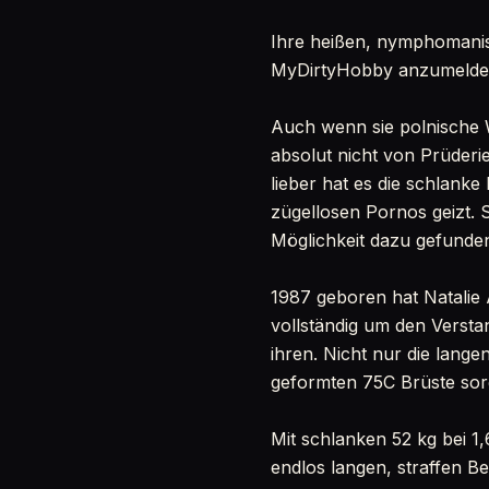
Ihre heißen, nymphomanis
MyDirtyHobby anzumelden,
Auch wenn sie polnische W
absolut nicht von Prüderi
lieber hat es die schlank
zügellosen Pornos geizt. 
Möglichkeit dazu gefunde
1987 geboren hat Natalie 
vollständig um den Versta
ihren. Nicht nur die lang
geformten 75C Brüste sorg
Mit schlanken 52 kg bei 1
endlos langen, straffen Be