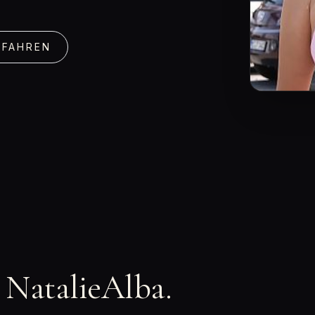
RFAHREN
n NatalieAlba.