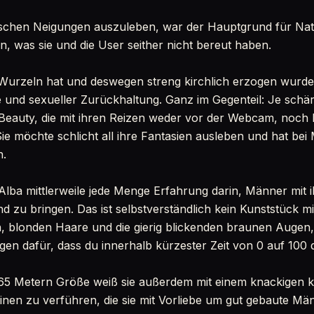
chen Neigungen auszuleben, war der Hauptgrund für Natal
 was sie und die User seither nicht bereut haben.
urzeln hat und deswegen streng kirchlich erzogen wurde, 
e und sexueller Zurückhaltung. Ganz im Gegenteil: Je schär
e Beauty, die mit ihren Reizen weder vor der Webcam, noch
Sie möchte schlicht all ihre Fantasien ausleben und hat bei
n.
Alba mittlerweile jede Menge Erfahrung darin, Männer mit
nd zu bringen. Das ist selbstverständlich kein Kunststück 
en, blonden Haare und die gierig blickenden braunen Augen,
en dafür, dass du innerhalb kürzester Zeit von 0 auf 100 d
,65 Metern Größe weiß sie außerdem mit einem knackigen k
inen zu verführen, die sie mit Vorliebe um gut gebaute Män