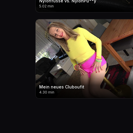
Nylonfüsse vs. NylonPu**y
5.02 min
Mein neues Cluboufit
4.30 min