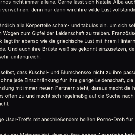
ornos nicht immer alleine. Gerne lässt sich Natalie Alba au
 verwöhnen, denn nur dann wird ihre wilde Lust vollständig 
tändlich alle Körperteile scham- und tabulos ein, um sich se
en Wogen zum Gipfel der Leidenschaft zu treiben. Französis
 liegt ihr ebenso wie die griechische Lust mit ihrem Hinte
de. Und auch ihre Brüste weiß sie gekonnt einzusetzen, de
 sehr umfangreich.
h selbst, dass Kuschel- und Blümchensex nicht zu ihre pass
ohne jede Einschränkung für ihre gierige Leidenschaft, die s
slung mit immer neuen Partnern steht, daraus macht die h
e es offen zu und macht sich regelmäßig auf die Suche nach
ucht.
e User-Treffs mit anschließendem heißen Porno-Dreh für N