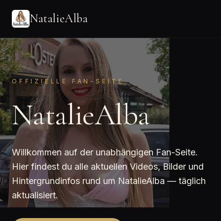
NatalieAlba
OFFIZIELLE FAN-SEITE
NatalieAlba
Willkommen auf der unabhängigen Fan-Seite.
Hier findest du alle aktuellen Videos, Bilder und
Hintergrundinfos rund um NatalieAlba — täglich
aktualisiert.