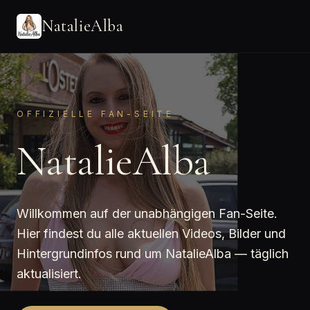
NatalieAlba
OFFIZIELLE FAN-SEITE
NatalieAlba
Willkommen auf der unabhängigen Fan-Seite.
Hier findest du alle aktuellen Videos, Bilder und
Hintergrundinfos rund um NatalieAlba — täglich
aktualisiert.