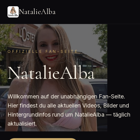
NatalieAlba
OFFIZIELLE FAN-SEITE
NatalieAlba
Willkommen auf der unabhängigen Fan-Seite.
Hier findest du alle aktuellen Videos, Bilder und
Hintergrundinfos rund um NatalieAlba — täglich
aktualisiert.