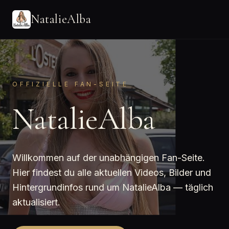
NatalieAlba
OFFIZIELLE FAN-SEITE
NatalieAlba
Willkommen auf der unabhängigen Fan-Seite.
Hier findest du alle aktuellen Videos, Bilder und
Hintergrundinfos rund um NatalieAlba — täglich
aktualisiert.