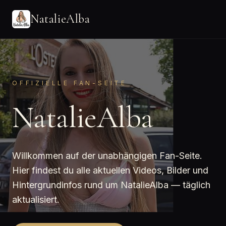
NatalieAlba
OFFIZIELLE FAN-SEITE
NatalieAlba
Willkommen auf der unabhängigen Fan-Seite.
Hier findest du alle aktuellen Videos, Bilder und
Hintergrundinfos rund um NatalieAlba — täglich
aktualisiert.